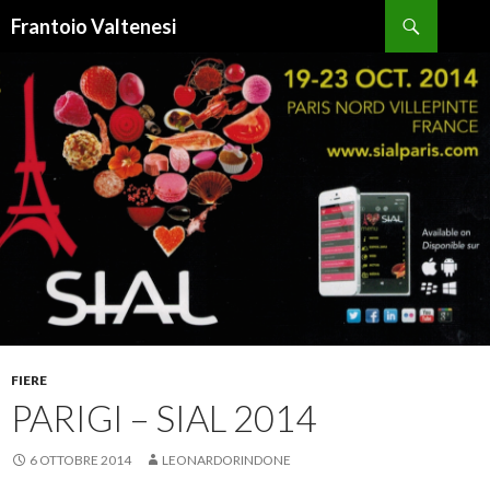
Cerca
Frantoio Valtenesi
VAI
AL
CONTENUTO
FIERE
PARIGI – SIAL 2014
6 OTTOBRE 2014
LEONARDORINDONE